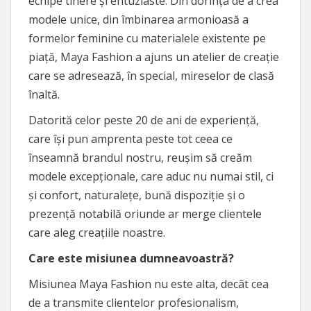
echipe tinere și entuziaste. Din dorința de a crea
modele unice, din îmbinarea armonioasă a
formelor feminine cu materialele existente pe
piață, Maya Fashion a ajuns un atelier de creație
care se adresează, în special, mireselor de clasă
înaltă.
Datorită celor peste 20 de ani de experiență,
care își pun amprenta peste tot ceea ce
înseamnă brandul nostru, reușim să creăm
modele excepționale, care aduc nu numai stil, ci
și confort, naturalețe, bună dispoziție și o
prezență notabilă oriunde ar merge clientele
care aleg creațiile noastre.
Care este misiunea dumneavoastră?
Misiunea Maya Fashion nu este alta, decât cea
de a transmite clientelor profesionalism,