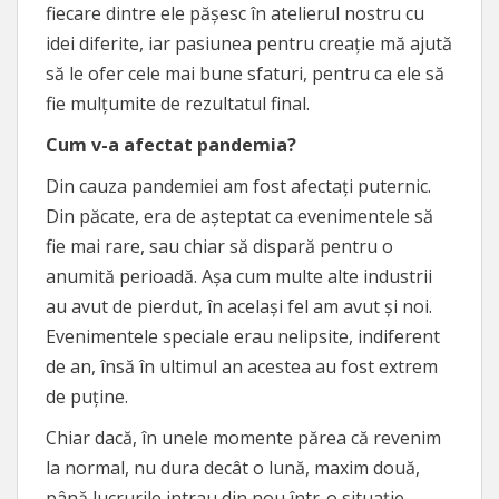
fiecare dintre ele pășesc în atelierul nostru cu
idei diferite, iar pasiunea pentru creație mă ajută
să le ofer cele mai bune sfaturi, pentru ca ele să
fie mulțumite de rezultatul final.
Cum v-a afectat pandemia?
Din cauza pandemiei am fost afectați puternic.
Din păcate, era de așteptat ca evenimentele să
fie mai rare, sau chiar să dispară pentru o
anumită perioadă. Așa cum multe alte industrii
au avut de pierdut, în același fel am avut și noi.
Evenimentele speciale erau nelipsite, indiferent
de an, însă în ultimul an acestea au fost extrem
de puține.
Chiar dacă, în unele momente părea că revenim
la normal, nu dura decât o lună, maxim două,
până lucrurile intrau din nou într-o situație