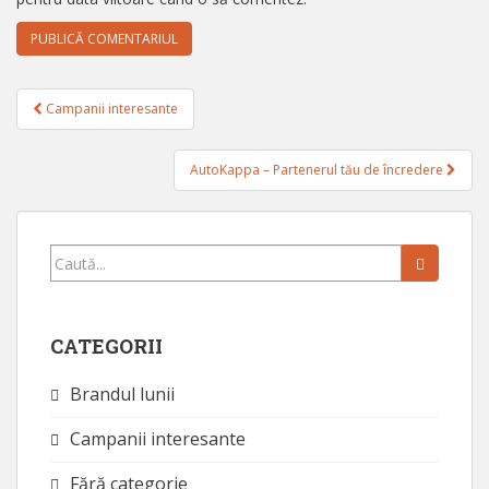
Navigare
Campanii interesante
în
articole
AutoKappa – Partenerul tău de încredere
Caută...
CATEGORII
Brandul lunii
Campanii interesante
Fără categorie