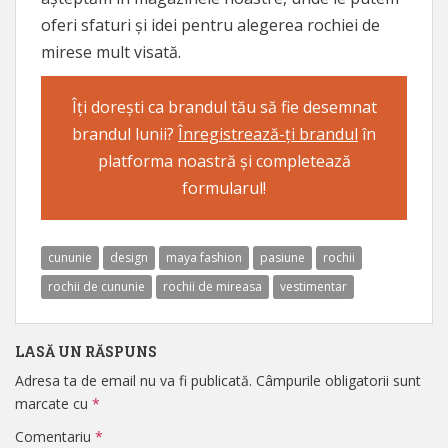
oferi sfaturi și idei pentru alegerea rochiei de
mirese mult visată.
Îți dorești ca brandul tău să fie desemnat
brandul lunii?
Înregistrează-ți brandul
în
platforma noastră și completează
formularul!
cununie
design
maya fashion
pasiune
rochii
rochii de cununie
rochii de mireasa
vestimentar
LASĂ UN RĂSPUNS
Adresa ta de email nu va fi publicată.
Câmpurile obligatorii sunt
marcate cu
*
Comentariu
*