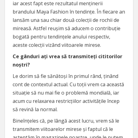
iar acest fapt este rezultatul menținerii
brandului Maya Fashion în tendințe. În fiecare an
lansăm una sau chiar două colecții de rochii de
mireasă. Astfel reușim să aducem o contribuție
bogată pentru tendințele anului respectiv,
aceste colecții vizând viitoarele mirese.
Ce gânduri ați vrea să transmiteți cititorilor
noștri?
Le dorim să fie sănătoși în primul rând, ținând
cont de contextul actual. Cu toții vrem ca această
situație să nu mai fie o problemă mondială, iar
acum cu relaxarea restricțiilor activitățile încep
să revină la normal.
Bineînțeles că, pe lângă acest lucru, vrem să le
transmitem viitoarelor mirese și faptul că le
așteptăm în magazinele noastre, unde le putem