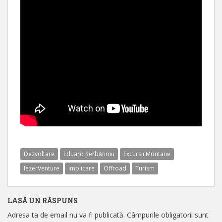
Dezvoltare
Eduard Șerbănoiu
Excursii Montane
IezerVenture
Implicare
Offroad
Turism
LASĂ UN RĂSPUNS
Adresa ta de email nu va fi publicată.
Câmpurile obligatorii sunt