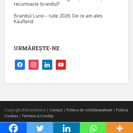
recunoaște brandul?
Brandul Lunii – Iulie 2026: De ce am ales
Kaufland
URMĂREȘTE-NE
facebook
instagram
linkedin
youtube
Copyright © Brandoteca |
Contact
|
Politica de confidențialitate
|
Politica
Cookies
|
Termeni și Condiții