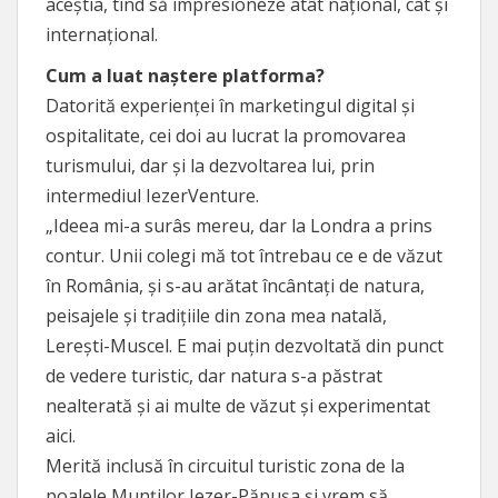
aceștia, tind să impresioneze atât național, cât și
internațional.
Cum a luat naștere platforma?
Datorită experienței în marketingul digital și
ospitalitate, cei doi au lucrat la promovarea
turismului, dar și la dezvoltarea lui, prin
intermediul IezerVenture.
„Ideea mi-a surâs mereu, dar la Londra a prins
contur. Unii colegi mă tot întrebau ce e de văzut
în România, și s-au arătat încântați de natura,
peisajele și tradițiile din zona mea natală,
Lerești-Muscel. E mai puțin dezvoltată din punct
de vedere turistic, dar natura s-a păstrat
nealterată și ai multe de văzut și experimentat
aici.
Merită inclusă în circuitul turistic zona de la
poalele Munților Iezer-Păpușa și vrem să