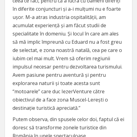
ceea ce faci, pentru că a lucra cu oameni diferiți
în diferite conjuncturi și a-i mulțumi nu e foarte
ușor. M-a atras industria ospitalității, am
acumulat experiență și am făcut studii de
specialitate în domeniu. Și locul în care am ales
să mă implic împreună cu Eduard nu a fost greu
de selectat, e zona noastră natală, cea pe care o
iubim cel mai mult. Vrem să oferim regiunii
impulsul necesar pentru dezvoltarea turismului.
Avem pasiune pentru aventură și pentru
explorarea naturii și toate acesta sunt
“motoarele” care duc IezerVenture către
obiectivul de a face zona Muscel-Lerești o
destinație turistică apreciată.”
Putem observa, din spusele celor doi, faptul că ei
doresc să transforme zonele turistice din
România în unele spectaculoase.