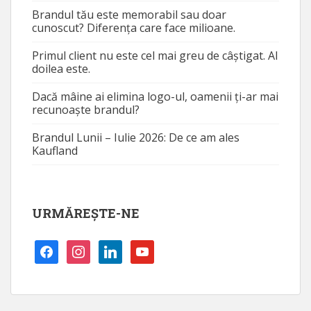
Brandul tău este memorabil sau doar
cunoscut? Diferența care face milioane.
Primul client nu este cel mai greu de câștigat. Al
doilea este.
Dacă mâine ai elimina logo-ul, oamenii ți-ar mai
recunoaște brandul?
Brandul Lunii – Iulie 2026: De ce am ales
Kaufland
URMĂREȘTE-NE
facebook
instagram
linkedin
youtube