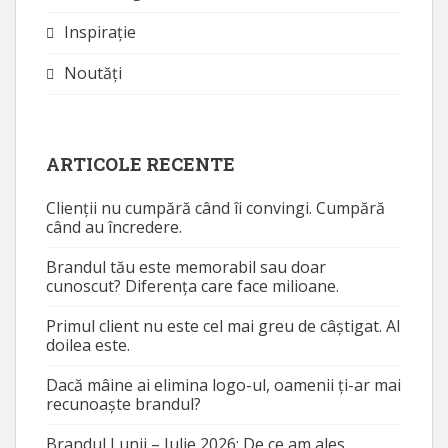
Inspirație
Noutăţi
ARTICOLE RECENTE
Clienții nu cumpără când îi convingi. Cumpără
când au încredere.
Brandul tău este memorabil sau doar
cunoscut? Diferența care face milioane.
Primul client nu este cel mai greu de câștigat. Al
doilea este.
Dacă mâine ai elimina logo-ul, oamenii ți-ar mai
recunoaște brandul?
Brandul Lunii – Iulie 2026: De ce am ales