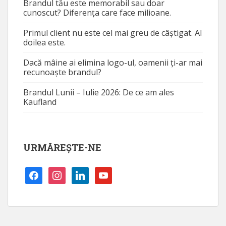
Brandul tău este memorabil sau doar
cunoscut? Diferența care face milioane.
Primul client nu este cel mai greu de câștigat. Al
doilea este.
Dacă mâine ai elimina logo-ul, oamenii ți-ar mai
recunoaște brandul?
Brandul Lunii – Iulie 2026: De ce am ales
Kaufland
URMĂREȘTE-NE
facebook
instagram
linkedin
youtube