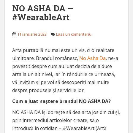
NO ASHA DA –
#WearableArt
11 ianuarie 2022
Lasă un comentariu
Arta purtabilă nu mai este un vis, ci o realitate
uimitoare. Brandul românesc,
No Asha Da
, ne-a
povestit despre cum au luat decizia de a duce
arta la un alt nivel, iar în rândurile ce urmează,
vă invităm și pe voi să descoperiți mai multe
despre produsele și serviciile lor.
Cum a luat naștere brandul NO ASHA DA?
NO ASHA DA își dorește să dea arta jos din cui și,
prin intermediul articolelor create, să o
introducă în cotidian – #WearableArt (Artă